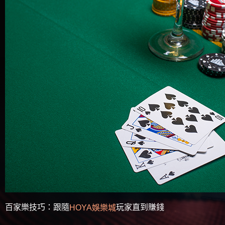
百家樂技巧：跟隨
玩家直到賺錢
HOYA娛樂城