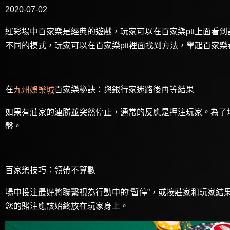
2020-07-02
運彩場中
百家樂是經典的遊戲，玩家可以在百家樂ptt上面看
不同的模式，玩家可以在百家樂ptt裡面找到方法，學起百家
在
百家樂秘訣：與銀行家迷路後再等結果
九州娛樂城
如果有莊家的連勝並突然停止，通常的反應是押注玩家。為了
盤。
百家樂技巧：領帶不算數
場中投注
最好將聯繫視為行動中的“暫停”，或按莊家和玩家
您的賭注應該始終放在玩家身上。