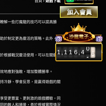
首頁
遊戲下載
7
8
瞭解一些打魔龍的技巧可以提高勝
9
0
助於制定更為靈活的策略。此外，熟
0
1
1
1
1
6
4
,
,
1
於根據戰況靈活使用，可以在關鍵時
2
3
效地應對強敵，增加整體勝率。
持冷靜、學會反思，是贏得遊戲的關
享受更豐富、更刺激的遊戲體驗，同
同的敵人和場景，善於根據實際情況